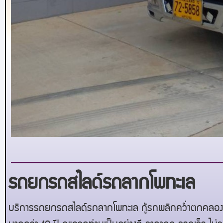
รถยกรถสไลด์รถลากโพทะเล
บริการรถยกรถสไลด์รถลากโพทะเล กู้รถพลิกคว่ำตกคลอง ร