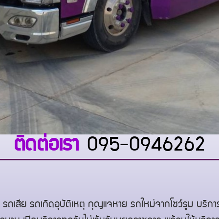
ติดต่อเรา
095-0946262
ถเสีย รถเกิดอุบัติเหตุ กุญแจหาย รถใหม่จากโชว์รูม บริก