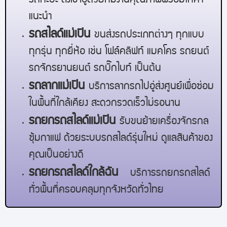
รถกะบะ ส่งเข้าอู่ด้วยทีมงานคุณภาพพร้อมให้คำ
แนะนำ
รถสไลด์
แม่เปิน
ขนส่งรถประเภทต่างๆ ทุกแบบ
ทุกรุ่น ทุกยี่ห้อ เช่น โฟล์คลิฟท์ แมคโคร รถยนต์
รถจักรยานยนต์ รถบิ๊กไบท์ เป็นต้น
รถลาก
แม่เปิน
บริการลากรถไปอู่ส่งศูนย์เพื่อซ่อม
ในพื้นที่ใกล้เคียง สะดวกรวดเร็วไม่รอนาน
รถยกรถสไลด์
แม่เปิน
รับขนย้ายเครื่องจักรกล
ซุ้มกาแฟ ด้วยระบบรถสไลด์รุ่นใหม่ ดูแลสินค้าของ
คุณเป็นอย่างดี
รถยกรถสไลด์ใกล้ฉัน
บริการรถยกรถสไลด์
ทั่วพื้นที่ครอบคลุมทุกจังหวัดทั่วไทย