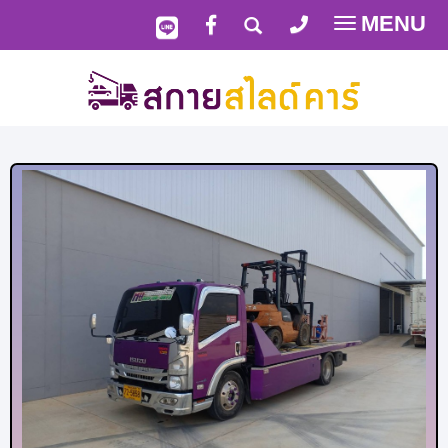
MENU
Toggle
navigatio