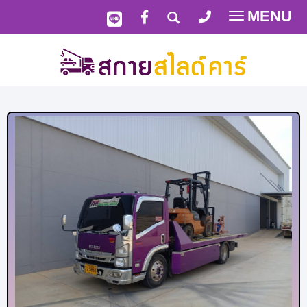
MENU
Toggle
navigatio