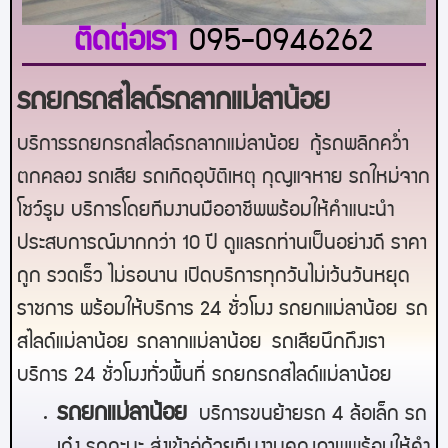
ติดต่อเรา
095-0946262
รถยกรถสไลด์รถลากแม่ลาน้อย
บริการรถยกรถสไลด์รถลากแม่ลาน้อย
กู้รถพลิกคว่ำ
ตกคลอง รถเสีย รถเกิดอุบัติเหตุ กุญแจหาย รถใหม่จาก
โชว์รูม บริการโดยทีมงานมืออาชีพพร้อมให้คำแนะนำ
ประสบการณ์มากกว่า 10 ปี ดูแลรถท่านเป็นอย่างดี ราคา
ถูก รวดเร็ว ไม่รอนาน เปิดบริการทุกวันไม่เว้นวันหยุด
ราชการ พร้อมให้บริการ 24 ชั่วโมง รถยก
แม่ลาน้อย
รถ
สไลด์
แม่ลาน้อย
รถลาก
แม่ลาน้อย
รถเสียนึกถึงเรา
บริการ 24 ชั่วโมงทั่วพื้นที่ รถยกรถสไลด์
แม่ลาน้อย
ร
ถยกแม่ลาน้อย
บริการขนย้ายรถ 4 ล้อเล็ก รถ