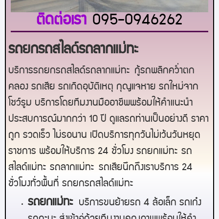
ติดต่อเรา
095-0946262
รถยกรถสไลด์รถลากแม่ทะ
บริการรถยกรถสไลด์รถลากแม่ทะ
กู้รถพลิกคว่ำตก
คลอง รถเสีย รถเกิดอุบัติเหตุ กุญแจหาย รถใหม่จาก
โชว์รูม บริการโดยทีมงานมืออาชีพพร้อมให้คำแนะนำ
ประสบการณ์มากกว่า 10 ปี ดูแลรถท่านเป็นอย่างดี ราคา
ถูก รวดเร็ว ไม่รอนาน เปิดบริการทุกวันไม่เว้นวันหยุด
ราชการ พร้อมให้บริการ 24 ชั่วโมง รถยก
แม่ทะ
รถ
สไลด์
แม่ทะ
รถลาก
แม่ทะ
รถเสียนึกถึงเราบริการ 24
ชั่วโมงทั่วพื้นที่ รถยกรถสไลด์
แม่ทะ
ร
ถยกแม่ทะ
บริการขนย้ายรถ 4 ล้อเล็ก รถเก๋ง