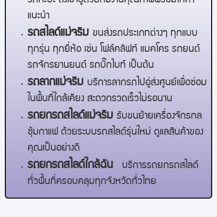
รถกะบะ ส่งเข้าอู่ด้วยทีมงานคุณภาพพร้อมให้คำ
แนะนำ
รถสไลด์
แม่จริม
ขนส่งรถประเภทต่างๆ ทุกแบบ
ทุกรุ่น ทุกยี่ห้อ เช่น โฟล์คลิฟท์ แมคโคร รถยนต์
รถจักรยานยนต์ รถบิ๊กไบท์ เป็นต้น
รถลาก
แม่จริม
บริการลากรถไปอู่ส่งศูนย์เพื่อซ่อม
ในพื้นที่ใกล้เคียง สะดวกรวดเร็วไม่รอนาน
รถยกรถสไลด์
แม่จริม
รับขนย้ายเครื่องจักรกล
ซุ้มกาแฟ ด้วยระบบรถสไลด์รุ่นใหม่ ดูแลสินค้าของ
คุณเป็นอย่างดี
รถยกรถสไลด์ใกล้ฉัน
บริการรถยกรถสไลด์
ทั่วพื้นที่ครอบคลุมทุกจังหวัดทั่วไทย