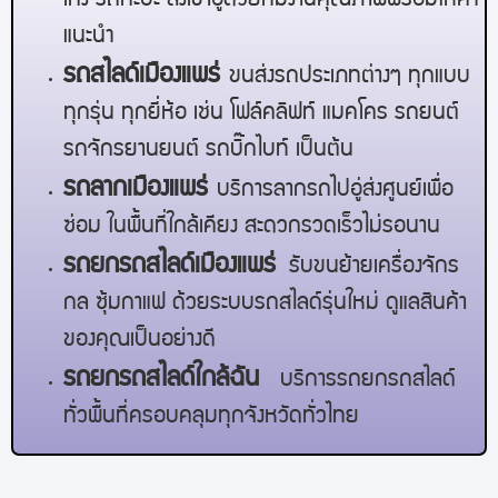
เก๋ง รถกะบะ ส่งเข้าอู่ด้วยทีมงานคุณภาพพร้อมให้คำ
แนะนำ
รถสไลด์เมือง
แพร่
ขนส่งรถประเภทต่างๆ ทุกแบบ
ทุกรุ่น ทุกยี่ห้อ เช่น โฟล์คลิฟท์ แมคโคร รถยนต์
รถจักรยานยนต์ รถบิ๊กไบท์ เป็นต้น
รถลากเมือง
แพร่
บริการลากรถไปอู่ส่งศูนย์เพื่อ
ซ่อม ในพื้นที่ใกล้เคียง สะดวกรวดเร็วไม่รอนาน
รถยกรถสไลด์เมือง
แพร่
รับขนย้ายเครื่องจักร
กล ซุ้มกาแฟ ด้วยระบบรถสไลด์รุ่นใหม่ ดูแลสินค้า
ของคุณเป็นอย่างดี
รถยกรถสไลด์ใกล้ฉัน
บริการรถยกรถสไลด์
ทั่วพื้นที่ครอบคลุมทุกจังหวัดทั่วไทย