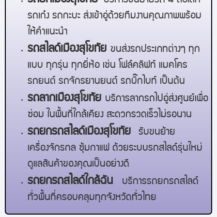
บริการขนย้ายรถ 4 ล้อเล็ก
รถเก๋ง รถกะบะ ส่งเข้าอู่ด้วยทีมงานคุณภาพพร้อม
ให้คำแนะนำ
รถสไลด์
เมืองสุโขทัย
ขนส่งรถประเภทต่างๆ ทุก
แบบ ทุกรุ่น ทุกยี่ห้อ เช่น โฟล์คลิฟท์ แมคโคร
รถยนต์ รถจักรยานยนต์ รถบิ๊กไบท์ เป็นต้น
รถลาก
เมืองสุโขทัย
บริการลากรถไปอู่ส่งศูนย์เพื่อ
ซ่อม ในพื้นที่ใกล้เคียง สะดวกรวดเร็วไม่รอนาน
รถยกรถสไลด์
เมืองสุโขทัย
รับขนย้าย
เครื่องจักรกล ซุ้มกาแฟ ด้วยระบบรถสไลด์รุ่นใหม่
ดูแลสินค้าของคุณเป็นอย่างดี
รถยกรถสไลด์ใกล้ฉัน
บริการรถยกรถสไลด์
ทั่วพื้นที่ครอบคลุมทุกจังหวัดทั่วไทย