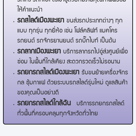
รถเก๋ง รถกะบะ ส่งเข้าอู่ด้วยทีมงานคุณภาพพร้อม
ให้คำแนะนำ
รถสไลด์
เมืองพะเยา
ขนส่งรถประเภทต่างๆ ทุก
แบบ ทุกรุ่น ทุกยี่ห้อ เช่น โฟล์คลิฟท์ แมคโคร
รถยนต์ รถจักรยานยนต์ รถบิ๊กไบท์ เป็นต้น
รถลาก
เมืองพะเยา
บริการลากรถไปอู่ส่งศูนย์เพื่อ
ซ่อม ในพื้นที่ใกล้เคียง สะดวกรวดเร็วไม่รอนาน
รถยกรถสไลด์
เมืองพะเยา
รับขนย้ายเครื่องจักร
กล ซุ้มกาแฟ ด้วยระบบรถสไลด์รุ่นใหม่ ดูแลสินค้า
ของคุณเป็นอย่างดี
รถยกรถสไลด์ใกล้ฉัน
บริการรถยกรถสไลด์
ทั่วพื้นที่ครอบคลุมทุกจังหวัดทั่วไทย