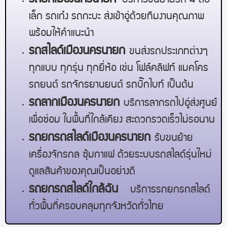
บริการขนย้ายรถ 4 ล้อ
เล็ก รถเก๋ง รถกะบะ ส่งเข้าอู่ด้วยทีมงานคุณภาพ
พร้อมให้คำแนะนำ
รถสไลด์เมือง
นครนายก
ขนส่งรถประเภทต่างๆ
ทุกแบบ ทุกรุ่น ทุกยี่ห้อ เช่น โฟล์คลิฟท์ แมคโคร
รถยนต์ รถจักรยานยนต์ รถบิ๊กไบท์ เป็นต้น
รถลากเมือง
นครนายก
บริการลากรถไปอู่ส่งศูนย์
เพื่อซ่อม ในพื้นที่ใกล้เคียง สะดวกรวดเร็วไม่รอนาน
รถยกรถสไลด์เมือง
นครนายก
รับขนย้าย
เครื่องจักรกล ซุ้มกาแฟ ด้วยระบบรถสไลด์รุ่นใหม่
ดูแลสินค้าของคุณเป็นอย่างดี
รถยกรถสไลด์ใกล้ฉัน
บริการรถยกรถสไลด์
ทั่วพื้นที่ครอบคลุมทุกจังหวัดทั่วไทย