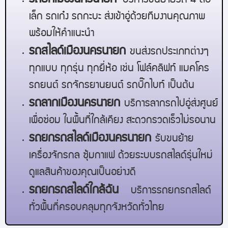
บริการขนย้ายรถ 4 ล้อ
เล็ก รถเก๋ง รถกะบะ ส่งเข้าอู่ด้วยทีมงานคุณภาพ
พร้อมให้คำแนะนำ
รถสไลด์เมือง
นครนายก
ขนส่งรถประเภทต่างๆ
ทุกแบบ ทุกรุ่น ทุกยี่ห้อ เช่น โฟล์คลิฟท์ แมคโคร
รถยนต์ รถจักรยานยนต์ รถบิ๊กไบท์ เป็นต้น
รถลากเมือง
นครนายก
บริการลากรถไปอู่ส่งศูนย์
เพื่อซ่อม ในพื้นที่ใกล้เคียง สะดวกรวดเร็วไม่รอนาน
รถยกรถสไลด์เมือง
นครนายก
รับขนย้าย
เครื่องจักรกล ซุ้มกาแฟ ด้วยระบบรถสไลด์รุ่นใหม่
ดูแลสินค้าของคุณเป็นอย่างดี
รถยกรถสไลด์ใกล้ฉัน
บริการรถยกรถสไลด์
ทั่วพื้นที่ครอบคลุมทุกจังหวัดทั่วไทย