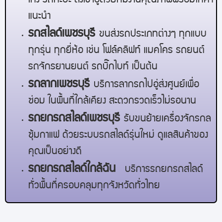
เก๋ง รถกะบะ ส่งเข้าอู่ด้วยทีมงานคุณภาพพร้อมให้คำ
แนะนำ
รถสไลด์
เพชรบุรี
ขนส่งรถประเภทต่างๆ ทุกแบบ
ทุกรุ่น ทุกยี่ห้อ เช่น โฟล์คลิฟท์ แมคโคร รถยนต์
รถจักรยานยนต์ รถบิ๊กไบท์ เป็นต้น
รถลาก
เพชรบุรี
บริการลากรถไปอู่ส่งศูนย์เพื่อ
ซ่อม ในพื้นที่ใกล้เคียง สะดวกรวดเร็วไม่รอนาน
รถยกรถสไลด์
เพชรบุรี
รับขนย้ายเครื่องจักรกล
ซุ้มกาแฟ ด้วยระบบรถสไลด์รุ่นใหม่ ดูแลสินค้าของ
คุณเป็นอย่างดี
รถยกรถสไลด์ใกล้ฉัน
บริการรถยกรถสไลด์
ทั่วพื้นที่ครอบคลุมทุกจังหวัดทั่วไทย