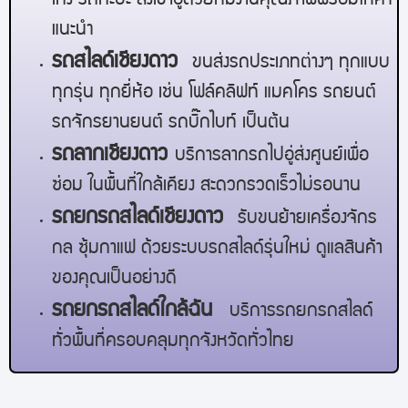
เก๋ง รถกะบะ ส่งเข้าอู่ด้วยทีมงานคุณภาพพร้อมให้คำ
แนะนำ
รถสไลด์
เชียงดาว
ขนส่งรถประเภทต่างๆ ทุกแบบ
ทุกรุ่น ทุกยี่ห้อ เช่น โฟล์คลิฟท์ แมคโคร รถยนต์
รถจักรยานยนต์ รถบิ๊กไบท์ เป็นต้น
รถลาก
เชียงดาว
บริการลากรถไปอู่ส่งศูนย์เพื่อ
ซ่อม ในพื้นที่ใกล้เคียง สะดวกรวดเร็วไม่รอนาน
รถยกรถสไลด์
เชียงดาว
รับขนย้ายเครื่องจักร
กล ซุ้มกาแฟ ด้วยระบบรถสไลด์รุ่นใหม่ ดูแลสินค้า
ของคุณเป็นอย่างดี
รถยกรถสไลด์ใกล้ฉัน
บริการรถยกรถสไลด์
ทั่วพื้นที่ครอบคลุมทุกจังหวัดทั่วไทย