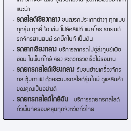
เก๋ง รถกะบะ ส่งเข้าอู่ด้วยทีมงานคุณภาพพร้อมให้คำ
แนะนำ
รถสไลด์
เชียงกลาง
ขนส่งรถประเภทต่างๆ ทุกแบบ
ทุกรุ่น ทุกยี่ห้อ เช่น โฟล์คลิฟท์ แมคโคร รถยนต์
รถจักรยานยนต์ รถบิ๊กไบท์ เป็นต้น
รถลาก
เชียงกลาง
บริการลากรถไปอู่ส่งศูนย์เพื่อ
ซ่อม ในพื้นที่ใกล้เคียง สะดวกรวดเร็วไม่รอนาน
รถยกรถสไลด์
เชียงกลาง
รับขนย้ายเครื่องจักร
กล ซุ้มกาแฟ ด้วยระบบรถสไลด์รุ่นใหม่ ดูแลสินค้า
ของคุณเป็นอย่างดี
รถยกรถสไลด์ใกล้ฉัน
บริการรถยกรถสไลด์
ทั่วพื้นที่ครอบคลุมทุกจังหวัดทั่วไทย