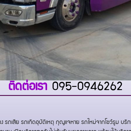
ติดต่อเรา
095-0946262
 รถเสีย รถเกิดอุบัติเหตุ กุญแจหาย รถใหม่จากโชว์รูม บร