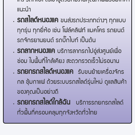
เก๋ง รถกะบะ ส่งเข้าอู่ด้วยทีมงานคุณภาพพร้อมให้คำ
แนะนำ
รถสไลด์
หนองแค
ขนส่งรถประเภทต่างๆ ทุกแบบ
ทุกรุ่น ทุกยี่ห้อ เช่น โฟล์คลิฟท์ แมคโคร รถยนต์
รถจักรยานยนต์ รถบิ๊กไบท์ เป็นต้น
รถลาก
หนองแค
บริการลากรถไปอู่ส่งศูนย์เพื่อ
ซ่อม ในพื้นที่ใกล้เคียง สะดวกรวดเร็วไม่รอนาน
รถยกรถสไลด์
หนองแค
รับขนย้ายเครื่องจักร
กล ซุ้มกาแฟ ด้วยระบบรถสไลด์รุ่นใหม่ ดูแลสินค้า
ของคุณเป็นอย่างดี
รถยกรถสไลด์ใกล้ฉัน
บริการรถยกรถสไลด์
ทั่วพื้นที่ครอบคลุมทุกจังหวัดทั่วไทย