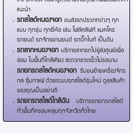
เก๋ง รถกะบะ ส่งเข้าอู่ด้วยทีมงานคุณภาพพร้อมให้คำ
แนะนำ
รถสไลด์
หนองจอก
ขนส่งรถประเภทต่างๆ ทุก
แบบ ทุกรุ่น ทุกยี่ห้อ เช่น โฟล์คลิฟท์ แมคโคร
รถยนต์ รถจักรยานยนต์ รถบิ๊กไบท์ เป็นต้น
รถลาก
หนองจอก
บริการลากรถไปอู่ส่งศูนย์เพื่อ
ซ่อม ในพื้นที่ใกล้เคียง สะดวกรวดเร็วไม่รอนาน
รถยกรถสไลด์
หนองจอก
รับขนย้ายเครื่องจักร
กล ซุ้มกาแฟ ด้วยระบบรถสไลด์รุ่นใหม่ ดูแลสินค้า
ของคุณเป็นอย่างดี
รถยกรถสไลด์ใกล้ฉัน
บริการรถยกรถสไลด์
ทั่วพื้นที่ครอบคลุมทุกจังหวัดทั่วไทย