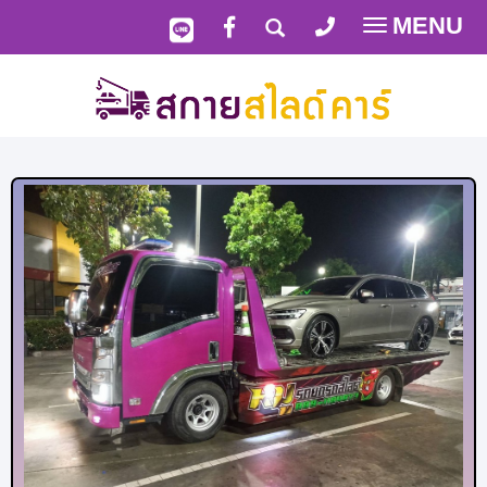
MENU
Toggle
navigatio