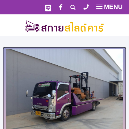
MENU
Toggle
navigatio