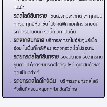
เก๋ง รถกะบะ ส่งเข้าอู่ด้วยทีมงานคุณภาพพร้อมให้คำ
แนะนำ
รถสไลด์
สันทราย
ขนส่งรถประเภทต่างๆ ทุกแบบ
ทุกรุ่น ทุกยี่ห้อ เช่น โฟล์คลิฟท์ แมคโคร รถยนต์
รถจักรยานยนต์ รถบิ๊กไบท์ เป็นต้น
รถลาก
สันทราย
บริการลากรถไปอู่ส่งศูนย์เพื่อ
ซ่อม ในพื้นที่ใกล้เคียง สะดวกรวดเร็วไม่รอนาน
รถยกรถสไลด์
สันทราย
รับขนย้ายเครื่องจักรกล
ซุ้มกาแฟ ด้วยระบบรถสไลด์รุ่นใหม่ ดูแลสินค้าของ
คุณเป็นอย่างดี
รถยกรถสไลด์ใกล้ฉัน
บริการรถยกรถสไลด์
ทั่วพื้นที่ครอบคลุมทุกจังหวัดทั่วไทย