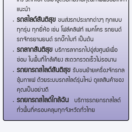
เก๋ง รถกะบะ ส่งเข้าอู่ด้วยทีมงานคุณภาพพร้อมให้คำ
แนะนำ
รถสไลด์
สันติสุข
ขนส่งรถประเภทต่างๆ ทุกแบบ
ทุกรุ่น ทุกยี่ห้อ เช่น โฟล์คลิฟท์ แมคโคร รถยนต์
รถจักรยานยนต์ รถบิ๊กไบท์ เป็นต้น
รถลาก
สันติสุข
บริการลากรถไปอู่ส่งศูนย์เพื่อ
ซ่อม ในพื้นที่ใกล้เคียง สะดวกรวดเร็วไม่รอนาน
รถยกรถสไลด์
สันติสุข
รับขนย้ายเครื่องจักรกล
ซุ้มกาแฟ ด้วยระบบรถสไลด์รุ่นใหม่ ดูแลสินค้าของ
คุณเป็นอย่างดี
รถยกรถสไลด์ใกล้ฉัน
บริการรถยกรถสไลด์
ทั่วพื้นที่ครอบคลุมทุกจังหวัดทั่วไทย