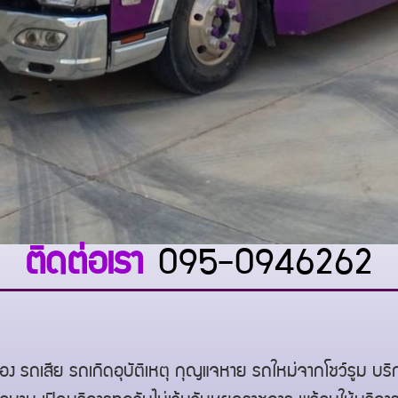
ติดต่อเรา
095-0946262
ง รถเสีย รถเกิดอุบัติเหตุ กุญแจหาย รถใหม่จากโชว์รูม บ