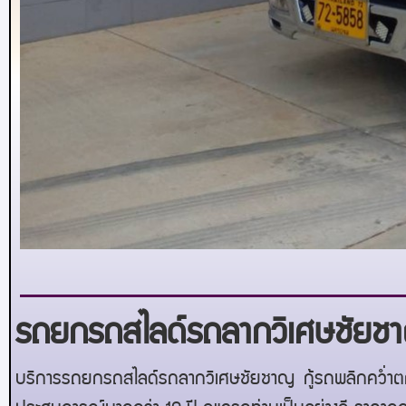
รถยกรถสไลด์รถลากวิเศษชัยช
บริการรถยกรถสไลด์รถลากวิเศษชัยชาญ
กู้รถพลิกคว่ำต