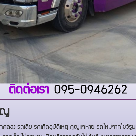
ติดต่อเรา
095-0946262
าญ
กคลอง รถเสีย รถเกิดอุบัติเหตุ กุญแจหาย รถใหม่จากโชว์รู