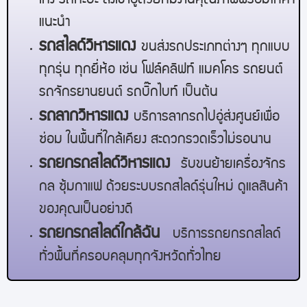
เก๋ง รถกะบะ ส่งเข้าอู่ด้วยทีมงานคุณภาพพร้อมให้คำ
แนะนำ
รถสไลด์
วิหารแดง
ขนส่งรถประเภทต่างๆ ทุกแบบ
ทุกรุ่น ทุกยี่ห้อ เช่น โฟล์คลิฟท์ แมคโคร รถยนต์
รถจักรยานยนต์ รถบิ๊กไบท์ เป็นต้น
รถลาก
วิหารแดง
บริการลากรถไปอู่ส่งศูนย์เพื่อ
ซ่อม ในพื้นที่ใกล้เคียง สะดวกรวดเร็วไม่รอนาน
รถยกรถสไลด์
วิหารแดง
รับขนย้ายเครื่องจักร
กล ซุ้มกาแฟ ด้วยระบบรถสไลด์รุ่นใหม่ ดูแลสินค้า
ของคุณเป็นอย่างดี
รถยกรถสไลด์ใกล้ฉัน
บริการรถยกรถสไลด์
ทั่วพื้นที่ครอบคลุมทุกจังหวัดทั่วไทย