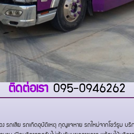
ติดต่อเรา
095-0946262
ง รถเสีย รถเกิดอุบัติเหตุ กุญแจหาย รถใหม่จากโชว์รูม บ