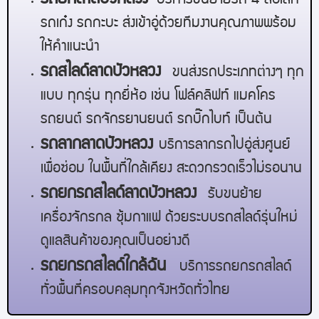
บริการขนย้ายรถ 4 ล้อเล็ก
รถเก๋ง รถกะบะ ส่งเข้าอู่ด้วยทีมงานคุณภาพพร้อม
ให้คำแนะนำ
รถสไลด์
ลาดบัวหลวง
ขนส่งรถประเภทต่างๆ ทุก
แบบ ทุกรุ่น ทุกยี่ห้อ เช่น โฟล์คลิฟท์ แมคโคร
รถยนต์ รถจักรยานยนต์ รถบิ๊กไบท์ เป็นต้น
รถลาก
ลาดบัวหลวง
บริการลากรถไปอู่ส่งศูนย์
เพื่อซ่อม ในพื้นที่ใกล้เคียง สะดวกรวดเร็วไม่รอนาน
รถยกรถสไลด์
ลาดบัวหลวง
รับขนย้าย
เครื่องจักรกล ซุ้มกาแฟ ด้วยระบบรถสไลด์รุ่นใหม่
ดูแลสินค้าของคุณเป็นอย่างดี
รถยกรถสไลด์ใกล้ฉัน
บริการรถยกรถสไลด์
ทั่วพื้นที่ครอบคลุมทุกจังหวัดทั่วไทย