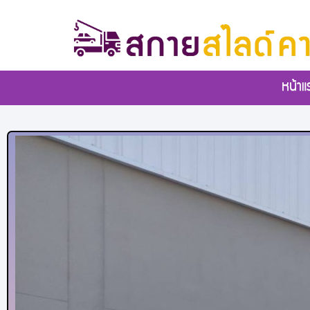
หน้าแ