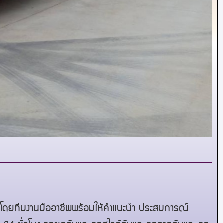
ารโดยทีมงานมืออาชีพพร้อมให้คำแนะนำ ประสบการณ์