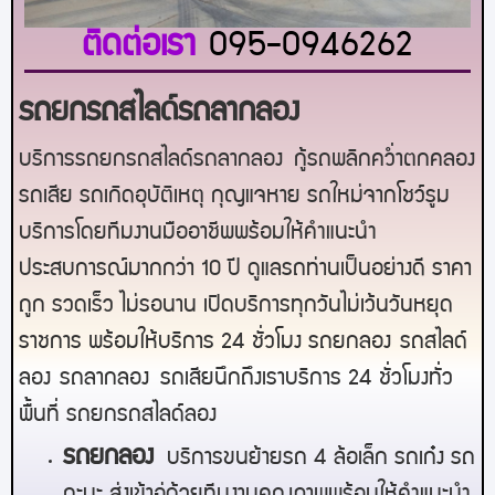
ติดต่อเรา
095-0946262
รถยกรถสไลด์รถลากลอง
บริการรถยกรถสไลด์รถลากลอง
กู้รถพลิกคว่ำตกคลอง
รถเสีย รถเกิดอุบัติเหตุ กุญแจหาย รถใหม่จากโชว์รูม
บริการโดยทีมงานมืออาชีพพร้อมให้คำแนะนำ
ประสบการณ์มากกว่า 10 ปี ดูแลรถท่านเป็นอย่างดี ราคา
ถูก รวดเร็ว ไม่รอนาน เปิดบริการทุกวันไม่เว้นวันหยุด
ราชการ พร้อมให้บริการ 24 ชั่วโมง รถยก
ลอง
รถสไลด์
ลอง
รถลาก
ลอง
รถเสียนึกถึงเราบริการ 24 ชั่วโมงทั่ว
พื้นที่ รถยกรถสไลด์
ลอง
ร
ถยกลอง
บริการขนย้ายรถ 4 ล้อเล็ก รถเก๋ง รถ