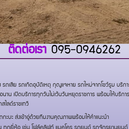
ติดต่อเรา
095-0946262
รถเสีย รถเกิดอุบัติเหตุ กุญแจหาย รถใหม่จากโชว์รูม บริ
่รอนาน เปิดบริการทุกวันไม่เว้นวันหยุดราชการ พร้อมให้บริกา
รถสไลด์
ราชเทวี
ถกะบะ ส่งเข้าอู่ด้วยทีมงานคุณภาพพร้อมให้คำแนะนำ
น ทุกยี่ห้อ เช่น โฟล์คลิฟท์ แมคโคร รถยนต์ รถจักรยานยนต์ ร