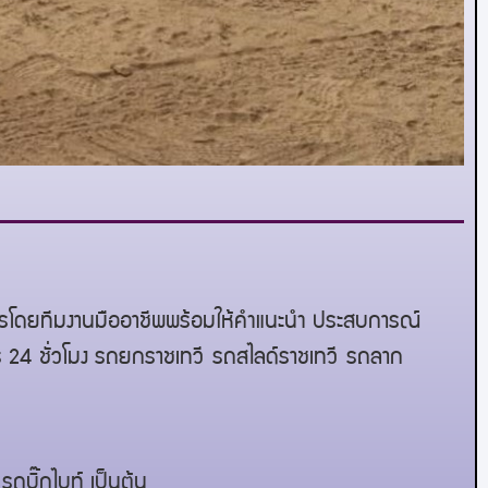
การโดยทีมงานมืออาชีพพร้อมให้คำแนะนำ ประสบการณ์
ร 24 ชั่วโมง รถยก
ราชเทวี
รถสไลด์
ราชเทวี
รถลาก
ถบิ๊กไบท์ เป็นต้น