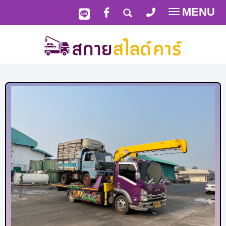
MENU
Toggle
navigatio