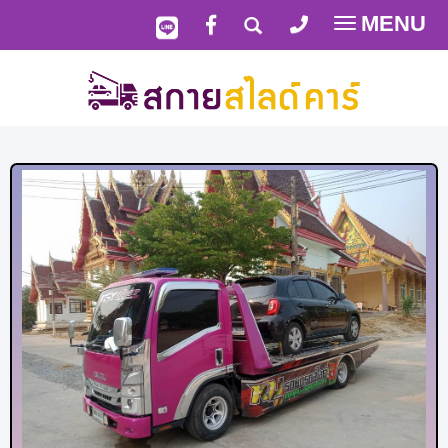
MENU
Toggle
navigatio