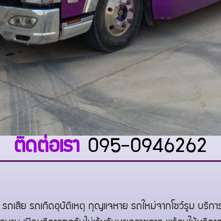
ติดต่อเรา
095-0946262
รถเสีย รถเกิดอุบัติเหตุ กุญแจหาย รถใหม่จากโชว์รูม บริ