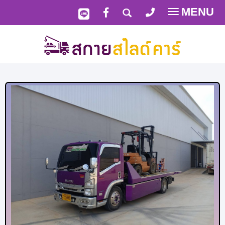
MENU
Toggle
navigatio