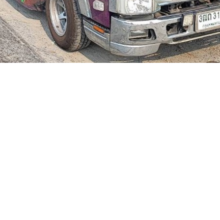
ติดต่อเรา
095-0946262
รถเสีย รถเกิดอุบัติเหตุ กุญแจหาย รถใหม่จากโชว์รูม บร