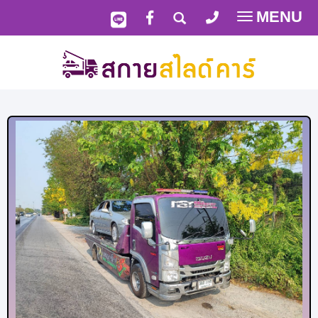
MENU
Toggle
navigatio