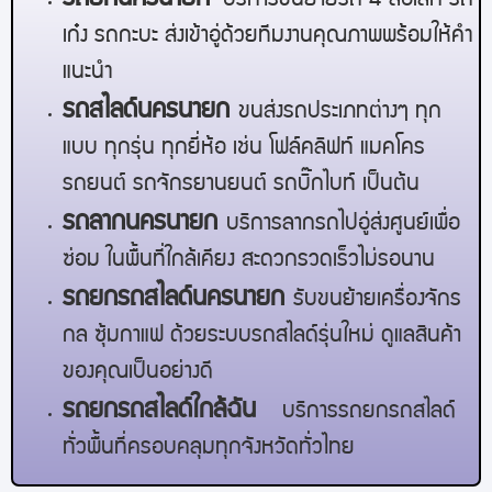
บริการขนย้ายรถ 4 ล้อเล็ก รถ
เก๋ง รถกะบะ ส่งเข้าอู่ด้วยทีมงานคุณภาพพร้อมให้คำ
แนะนำ
รถสไลด์
นครนายก
ขนส่งรถประเภทต่างๆ ทุก
แบบ ทุกรุ่น ทุกยี่ห้อ เช่น โฟล์คลิฟท์ แมคโคร
รถยนต์ รถจักรยานยนต์ รถบิ๊กไบท์ เป็นต้น
รถลาก
นครนายก
บริการลากรถไปอู่ส่งศูนย์เพื่อ
ซ่อม ในพื้นที่ใกล้เคียง สะดวกรวดเร็วไม่รอนาน
รถยกรถสไลด์
นครนายก
รับขนย้ายเครื่องจักร
กล ซุ้มกาแฟ ด้วยระบบรถสไลด์รุ่นใหม่ ดูแลสินค้า
ของคุณเป็นอย่างดี
รถยกรถสไลด์ใกล้ฉัน
บริการรถยกรถสไลด์
ทั่วพื้นที่ครอบคลุมทุกจังหวัดทั่วไทย