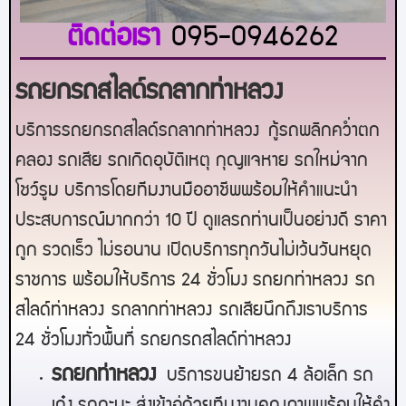
ติดต่อเรา
095-0946262
รถยกรถสไลด์รถลากท่าหลวง
บริการรถยกรถสไลด์รถลาก
ท่าหลวง
กู้รถพลิกคว่ำตก
คลอง รถเสีย รถเกิดอุบัติเหตุ กุญแจหาย รถใหม่จาก
โชว์รูม บริการโดยทีมงานมืออาชีพพร้อมให้คำแนะนำ
ประสบการณ์มากกว่า 10 ปี ดูแลรถท่านเป็นอย่างดี ราคา
ถูก รวดเร็ว ไม่รอนาน เปิดบริการทุกวันไม่เว้นวันหยุด
ราชการ พร้อมให้บริการ 24 ชั่วโมง รถยก
ท่าหลวง
รถ
สไลด์
ท่าหลวง
รถลาก
ท่าหลวง
รถเสียนึกถึงเราบริการ
24 ชั่วโมงทั่วพื้นที่ รถยกรถสไลด์
ท่าหลวง
ร
ถยกท่าหลวง
บริการขนย้ายรถ 4 ล้อเล็ก รถ