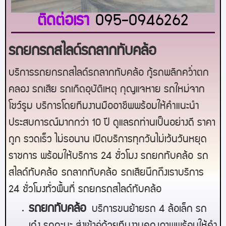
ติดต่อเรา
095-0946262
รถยกรถสไลด์รถลากทับคล้อ
บริการรถยกรถสไลด์รถลากทับคล้อ กู้รถพลิกคว่ำตก
คลอง รถเสีย รถเกิดอุบัติเหตุ กุญแจหาย รถใหม่จาก
โชว์รูม บริการโดยทีมงานมืออาชีพพร้อมให้คำแนะนำ
ประสบการณ์มากกว่า 10 ปี ดูแลรถท่านเป็นอย่างดี ราคา
ถูก รวดเร็ว ไม่รอนาน เปิดบริการทุกวันไม่เว้นวันหยุด
ราชการ พร้อมให้บริการ 24 ชั่วโมง รถยก
ทับคล้อ
รถ
สไลด์
ทับคล้อ
รถลาก
ทับคล้อ
รถเสียนึกถึงเราบริการ
24 ชั่วโมงทั่วพื้นที่ รถยกรถสไลด์
ทับคล้อ
ร
ถยกทับคล้อ
บริการขนย้ายรถ 4 ล้อเล็ก รถ