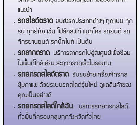
รถกะบะ ส่งเข้าอู่ด้วยทีมงานคุณภาพพร้อมให้คำ
แนะนำ
รถสไลด์
ตราด
ขนส่งรถประเภทต่างๆ ทุกแบบ ทุก
รุ่น ทุกยี่ห้อ เช่น โฟล์คลิฟท์ แมคโคร รถยนต์ รถ
จักรยานยนต์ รถบิ๊กไบท์ เป็นต้น
รถลาก
ตราด
บริการลากรถไปอู่ส่งศูนย์เพื่อซ่อม
ในพื้นที่ใกล้เคียง สะดวกรวดเร็วไม่รอนาน
รถยกรถสไลด์
ตราด
รับขนย้ายเครื่องจักรกล
ซุ้มกาแฟ ด้วยระบบรถสไลด์รุ่นใหม่ ดูแลสินค้าของ
คุณเป็นอย่างดี
รถยกรถสไลด์ใกล้ฉัน
บริการรถยกรถสไลด์
ทั่วพื้นที่ครอบคลุมทุกจังหวัดทั่วไทย