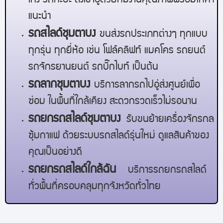
เก๋ง รถกะบะ ส่งเข้าอู่ด้วยทีมงานคุณภาพพร้อมให้คำ
แนะนำ
รถสไลด์
ชุมตาบง
ขนส่งรถประเภทต่างๆ ทุกแบบ
ทุกรุ่น ทุกยี่ห้อ เช่น โฟล์คลิฟท์ แมคโคร รถยนต์
รถจักรยานยนต์ รถบิ๊กไบท์ เป็นต้น
รถลาก
ชุมตาบง
บริการลากรถไปอู่ส่งศูนย์เพื่อ
ซ่อม ในพื้นที่ใกล้เคียง สะดวกรวดเร็วไม่รอนาน
รถยกรถสไลด์
ชุมตาบง
รับขนย้ายเครื่องจักรกล
ซุ้มกาแฟ ด้วยระบบรถสไลด์รุ่นใหม่ ดูแลสินค้าของ
คุณเป็นอย่างดี
รถยกรถสไลด์ใกล้ฉัน
บริการรถยกรถสไลด์
ทั่วพื้นที่ครอบคลุมทุกจังหวัดทั่วไทย