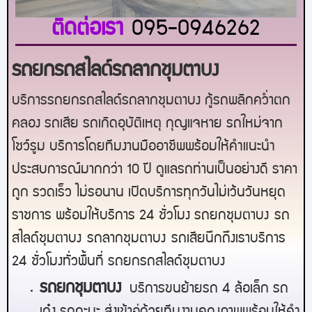
ติดต่อเรา
095-0946262
รถยกรถสไลด์รถลากชุมตาบง
บริการรถยกรถสไลด์รถลากชุมตาบง กู้รถพลิกคว่ำตก
คลอง รถเสีย รถเกิดอุบัติเหตุ กุญแจหาย รถใหม่จาก
โชว์รูม บริการโดยทีมงานมืออาชีพพร้อมให้คำแนะนำ
ประสบการณ์มากกว่า 10 ปี ดูแลรถท่านเป็นอย่างดี ราคา
ถูก รวดเร็ว ไม่รอนาน เปิดบริการทุกวันไม่เว้นวันหยุด
ราชการ พร้อมให้บริการ 24 ชั่วโมง รถยก
ชุมตาบง
รถ
สไลด์
ชุมตาบง
รถลาก
ชุมตาบง
รถเสียนึกถึงเราบริการ
24 ชั่วโมงทั่วพื้นที่ รถยกรถสไลด์
ชุมตาบง
ร
ถยกชุมตาบง
บริการขนย้ายรถ 4 ล้อเล็ก รถ