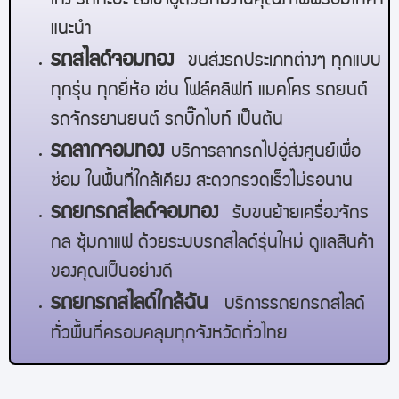
เก๋ง รถกะบะ ส่งเข้าอู่ด้วยทีมงานคุณภาพพร้อมให้คำ
แนะนำ
รถสไลด์
จอมทอง
ขนส่งรถประเภทต่างๆ ทุกแบบ
ทุกรุ่น ทุกยี่ห้อ เช่น โฟล์คลิฟท์ แมคโคร รถยนต์
รถจักรยานยนต์ รถบิ๊กไบท์ เป็นต้น
รถลาก
จอมทอง
บริการลากรถไปอู่ส่งศูนย์เพื่อ
ซ่อม ในพื้นที่ใกล้เคียง สะดวกรวดเร็วไม่รอนาน
รถยกรถสไลด์
จอมทอง
รับขนย้ายเครื่องจักร
กล ซุ้มกาแฟ ด้วยระบบรถสไลด์รุ่นใหม่ ดูแลสินค้า
ของคุณเป็นอย่างดี
รถยกรถสไลด์ใกล้ฉัน
บริการรถยกรถสไลด์
ทั่วพื้นที่ครอบคลุมทุกจังหวัดทั่วไทย