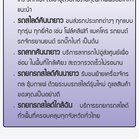
เก๋ง รถกะบะ ส่งเข้าอู่ด้วยทีมงานคุณภาพพร้อมให้คำ
แนะนำ
รถสไลด์
คันนายาว
ขนส่งรถประเภทต่างๆ ทุกแบบ
ทุกรุ่น ทุกยี่ห้อ เช่น โฟล์คลิฟท์ แมคโคร รถยนต์
รถจักรยานยนต์ รถบิ๊กไบท์ เป็นต้น
รถลาก
คันนายาว
บริการลากรถไปอู่ส่งศูนย์เพื่อ
ซ่อม ในพื้นที่ใกล้เคียง สะดวกรวดเร็วไม่รอนาน
รถยกรถสไลด์
คันนายาว
รับขนย้ายเครื่องจักร
กล ซุ้มกาแฟ ด้วยระบบรถสไลด์รุ่นใหม่ ดูแลสินค้า
ของคุณเป็นอย่างดี
รถยกรถสไลด์ใกล้ฉัน
บริการรถยกรถสไลด์
ทั่วพื้นที่ครอบคลุมทุกจังหวัดทั่วไทย