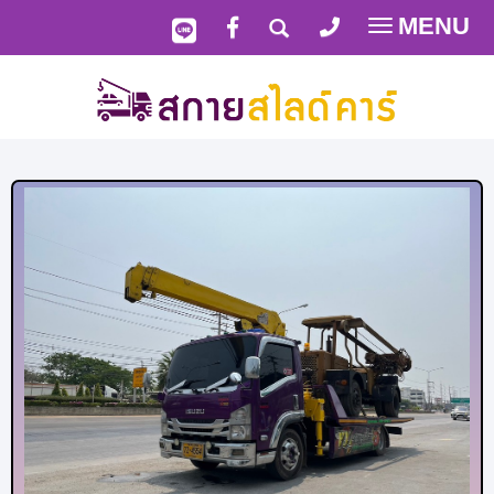
MENU
Toggle
navigatio