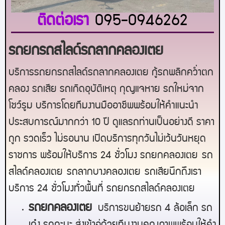
ติดต่อเรา
095-0946262
รถยกรถสไลด์รถลากคลองเตย
บริการรถยกรถสไลด์รถลากคลองเตย กู้รถพลิกคว่ำตก
คลอง รถเสีย รถเกิดอุบัติเหตุ กุญแจหาย รถใหม่จาก
โชว์รูม บริการโดยทีมงานมืออาชีพพร้อมให้คำแนะนำ
ประสบการณ์มากกว่า 10 ปี ดูแลรถท่านเป็นอย่างดี ราคา
ถูก รวดเร็ว ไม่รอนาน เปิดบริการทุกวันไม่เว้นวันหยุด
ราชการ พร้อมให้บริการ 24 ชั่วโมง รถยก
คลองเตย
รถ
สไลด์
คลองเตย
รถลาก
บาง
คลองเตย
รถเสียนึกถึงเรา
บริการ 24 ชั่วโมงทั่วพื้นที่ รถยกรถสไลด์
คลองเตย
ร
ถยกคลองเตย
บริการขนย้ายรถ 4 ล้อเล็ก รถ