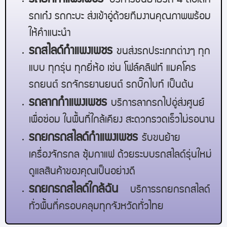
บริการขนย้ายรถ 4 ล้อเล็ก
รถเก๋ง รถกะบะ ส่งเข้าอู่ด้วยทีมงานคุณภาพพร้อม
ให้คำแนะนำ
รถสไลด์
กำแพงเพชร
ขนส่งรถประเภทต่างๆ ทุก
แบบ ทุกรุ่น ทุกยี่ห้อ เช่น โฟล์คลิฟท์ แมคโคร
รถยนต์ รถจักรยานยนต์ รถบิ๊กไบท์ เป็นต้น
รถลาก
กำแพงเพชร
บริการลากรถไปอู่ส่งศูนย์
เพื่อซ่อม ในพื้นที่ใกล้เคียง สะดวกรวดเร็วไม่รอนาน
รถยกรถสไลด์
กำแพงเพชร
รับขนย้าย
เครื่องจักรกล ซุ้มกาแฟ ด้วยระบบรถสไลด์รุ่นใหม่
ดูแลสินค้าของคุณเป็นอย่างดี
รถยกรถสไลด์ใกล้ฉัน
บริการรถยกรถสไลด์
ทั่วพื้นที่ครอบคลุมทุกจังหวัดทั่วไทย